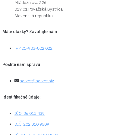
Mládežnícka 326
017 01 Považská Bystrica
Slovenská republika
Máte otázky? Zavolajte nám
+ 421-903-822 022
Pošlite nám správu
helvet@helvet.biz
Identifikačné údaje:
IČO: 36 013 439
DIČ: 202 010 9509