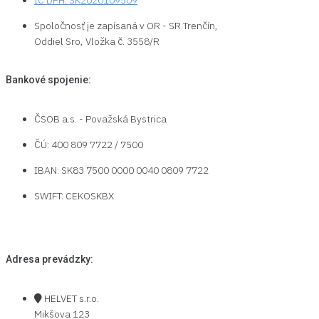
IČ DPH: SK2020109509
Spoločnosť je zapísaná v OR - SR Trenčín,
Oddiel Sro, Vložka č. 3558/R
Bankové spojenie:
ČSOB a.s. - Považská Bystrica​
ČÚ: 400 809 7722 / 7500​
IBAN: SK83 7500 0000 0040 0809 7722​
SWIFT: CEKOSKBX​
Adresa prevádzky:
HELVET s.r.o.
Mikšova 123